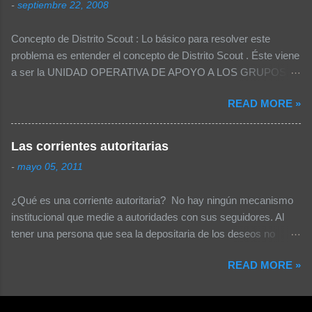
-
septiembre 22, 2008
impermeable Gorra o sombrero Dentro de la
mochila, bolsas de plástico con: Ropa Uniforme
Concepto de Distrito Scout : Lo básico para resolver este
Extra con todos sus implementos 1 muda de
problema es entender el concepto de Distrito Scout . Éste viene
ropa por cada día de campamento, la misma
a ser la UNIDAD OPERATIVA DE APOYO A LOS GRUPOS
que incluya: Calcetines / Ropa interior Pijama o
SCOUT . Esta definición tiene varios efectos, por ejemplo: La
ropa cómoda para dormir Calentador / shorts
READ MORE »
realización de eventos distritales deben darse para solventar
Pañuelo Traje de baño Utensilios Cuchillo
las necesidades que tiene un Grupo Scout . El distrito debe
Cuchara Tenedor Plato Taza Tazón Equipo de
proveer de temas operativos ya que se encuentra más cerca al
higiene personal Jabón en jabonera Toallita
Las corrientes autoritarias
Grupo Scout . El tener más de un nivel intermedio sería un
Cepillo de dientes y pasta dental Peine o Cepillo
-
mayo 05, 2011
error, puesto que el tener dos niveles intermedios (Distritos y
Espejo de Metal Toalla Jabón lava ropa Papel
zonas entre la Nacional y el Grupo) generaría muchos más
Sanitario, en bolsa de plástico Costurero Agujas
¿Qué es una corriente autoritaria? No hay ningún mecanismo
cargos lo cual no tiene sentido en una Asociación tan pequeña
Hilo Botones Seguros Agujetas Extras Rel...
institucional que medie a autoridades con sus seguidores. Al
como la nuestra. Por ello se recomienda el tener únicamente 3
tener una persona que sea la depositaria de los deseos no
niveles (Nacional -> Distrito -> Grupo). En una Asamblea no se
concretos con figuración de cambios se forma un movimiento
tiene necesidad de contar con 4 niveles. Si tuviéramos 50.000
READ MORE »
donde solo hay una verdad: la de "la autoridad". ¿Riesgo para la
miembros como en Guías y Scouts de Chile, el Distrito
democracia? El estilo autoritario incita a sus seguidores a
necesitaría apoyar a cerca de 37.00...
irrespetar los criterios distintos. Cualquier opinión contraria se