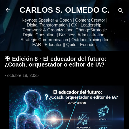
Ir al contenido principal
CARLOS S. OLMEDO C.
Keynote Speaker & Coach | Content Creator |
Digital Transformation | CX | Leadership,
Teamwork & Organizational ChangeStrategic
Digital Consultant | Business Administration |
Strategic Communication | Outdoor Training for
EAR | Educator || Quito - Ecuador.
🎯 Edición 8 · El educador del futuro:
¿Coach, orquestador o editor de IA?
-
octubre 18, 2025