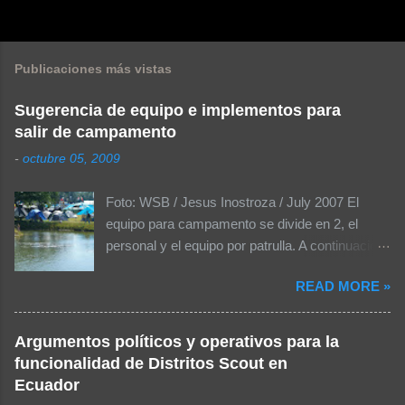
C
o
m
Publicaciones más vistas
e
n
Sugerencia de equipo e implementos para
salir de campamento
t
a
-
octubre 05, 2009
r
Foto: WSB / Jesus Inostroza / July 2007 El
i
equipo para campamento se divide en 2, el
o
personal y el equipo por patrulla. A continuación
s
se muestra una lista de las cosas más
READ MORE »
importantes que se debería considerar dentro
del equipo personal para llevarlas a un
campamento: El equipo personal para
Argumentos políticos y operativos para la
campamentos: MOCHILA Sleeping o 2-3
funcionalidad de Distritos Scout en
cobijas Colchón inflable o aislante Plástico o
Ecuador
tapete Sweter o chamarra Poncho (mangas) o