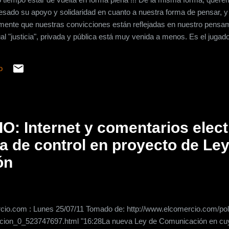
sado su apoyo y solidaridad en cuanto a nuestra forma de pensar, y
ente que nuestras convicciones están reflejadas en nuestro pensam
 "justicia", privada y pública está muy venida a menos. Es el jugad
 la conveniencia. Es fácil manejar las riendas del poder político y l
 particular o venganza. De hecho, el proyecto de ley de comunicación
o
 antecede es claro en sus pretensiones. Debemos rescatar el lideraz
tadas por las persona...
: Internet y comentarios elect
 de control en proyecto de Ley
ón
io.com : Lunes 25/07/11 Tomado de: http://www.elcomercio.com/polit
cion_0_523747697.html "16:28La nueva Ley de Comunicación en cuy