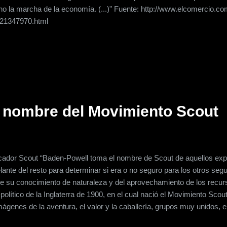
no la marcha de la economía. (...)" Fuente: http://www.elcomercio.com
521347970.html
l nombre del Movimiento Scout
cador Scout “Baden-Powell toma el nombre de Scout de aquellos exp
lante del resto para determinar si era o no seguro para los otros seg
 de su conocimiento de naturaleza y del aprovechamiento de los recu
olítico de la Inglaterra de 1900, en el cual nació el Movimiento Scou
mágenes de la aventura, el valor y la caballería, grupos muy unidos, e
erse de los recursos a mano y una vida saludable al aire libre. En sus