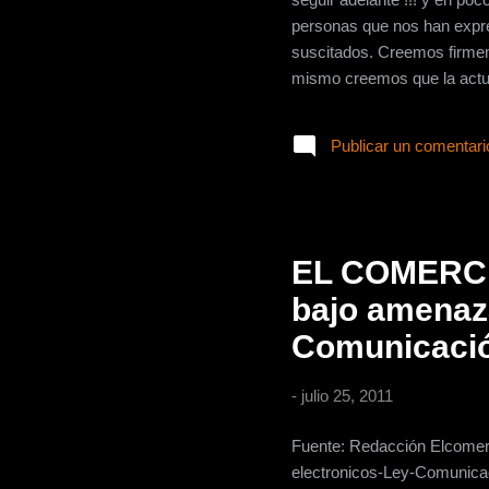
personas que nos han expre
suscitados. Creemos firmem
mismo creemos que la actual
fácilmente se mueve conforme
interpretaciones de interés
Publicar un comentari
Comercio en el artículo que
las revoluciones sean ejecu
EL COMERCIO
bajo amenaza
Comunicaci
-
julio 25, 2011
Fuente: Redacción Elcomerc
electronicos-Ley-Comunica