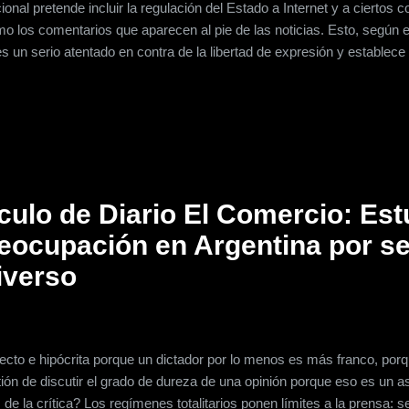
onal pretende incluir la regulación del Estado a Internet y a ciertos
mo los comentarios que aparecen al pie de las noticias. Esto, según e
 un serio atentado en contra de la libertad de expresión y establece 
s publicaciones que se hagan en la red. De acuerdo con Montúfar, es
que habla sobre contenidos discriminatorios que se presenten en cualq
rtículo en cuestión dice: “Para los efectos de esta ley se entenderá p
 por cualqu...
ículo de Diario El Comercio: Est
eocupación en Argentina por s
iverso
recto e hipócrita porque un dictador por lo menos es más franco, porq
ión de discutir el grado de dureza de una opinión porque eso es un a
 de la crítica? Los regímenes totalitarios ponen límites a la prensa: se