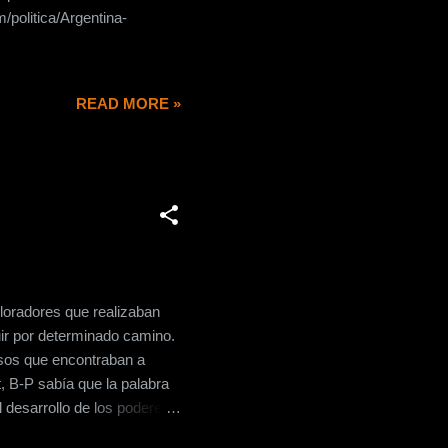
/politica/Argentina-
READ MORE »
loradores que realizaban
uir por determinado camino.
rsos que encontraban a
t, B-P sabía que la palabra
l desarrollo de los poderes
 palabras lo explica así: