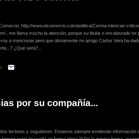
Comercio, http://www.elcomercio.com/politica/Correa-silenciar-critic
 , me llama mucho la atención, porque su titular o encabezado se
 voy a mencionar pero que obviamente mi amigo Carlos Vera ha dado
rte...? ¿Qué será?...
o
as por su compañía...
dos lectores y seguidores. Estamos siempre emitiendo información 
co tiempo estar de vuelta en forma plena !!! De la misma forma, quer