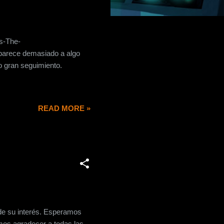
os-The-
 parece demasiado a algo
 gran seguimiento.
READ MORE »
de su interés. Esperamos
emos agradecer a todas las