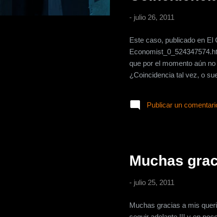
a
-
julio 26, 2011
d
a
Este caso, publicado en El 
s
Economist_0_524347574.html
que por el momento aún no
¿Coincidencia tal vez, o sue
Publicar un comentari
Muchas graci
-
julio 25, 2011
Muchas gracias a mis queri
seguir adelante !!! y en po