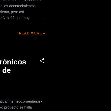
 a los acontecimientos
iento, pero así
or Nro. 12 que muy
levar lo subjetivo a
 que menciona Diario El
READ MORE »
go real y concreto, y que
rónicos
 de
ica/Internet-comentarios-
o proyecto se halla