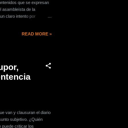
 contenidos que se expresan
l asambleísta de la
un claro intento por
ta pretensión se esconde en
uier medio, formato o
READ MORE »
or contenido discriminatorio
upor,
entencia
ue van y clausuran el diario
sunto subjetivo. ¿Quién
 puede criticar los