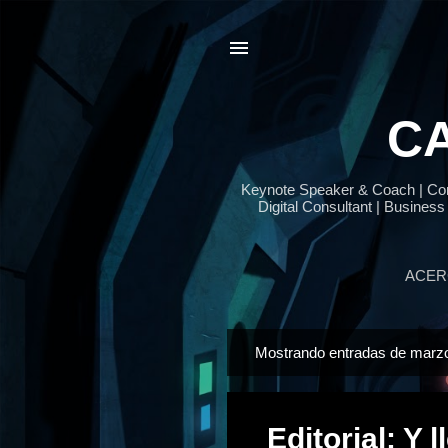
CA
Keynote Speaker & Coach | Cont
Digital Consultant | Business
ACER
Mostrando entradas de marz
E
n
t
Editorial: Y 
r