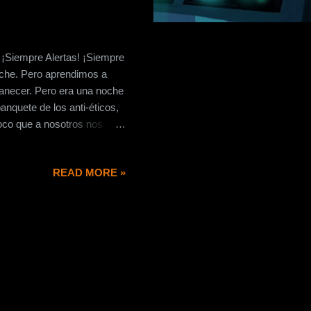
 ¡Siempre Alertas! ¡Siempre
noche. Pero aprendimos a
manecer. Pero era una noche
anquete de los anti-éticos,
poco que a nosotros nos
encia... Lo único valioso que
r en ser dignos de
READ MORE »
.. Y como en toda acción
entro. Y levantando nuestra
ública y Ley Sc...