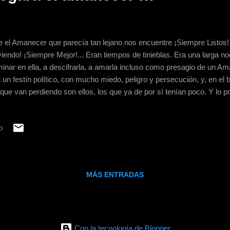
 el Amanecer que parecía tan lejano nos encuentre ¡Siempre Listos!
viendo! ¡Siempre Mejor!... Eran tiempos de tinieblas. Era una larga 
inar en ella, a descifrarla, a amarla incluso como presagio de un A
 un festín político, con mucho miedo, peligro y persecución, y, en el b
 que van perdiendo son ellos, los que ya de por sí tenían poco. Y lo 
daba, era en el espíritu: la esperanza, el coraje, el esfuerzo y la paci
íamos en ese momento era "nuestra Palabra", "cifrando nuestro Hono
o
fianza"... Y luego de 95 tortuosos días mañana llegará el Amanecer.
gruente, debemos pensar en un gran círculo con una gran fogata al c
o, con el puño cerrado, cumplimos con Fortaleza nuestra Promesa p
MÁS ENTRADAS
Con la tecnología de Blogger