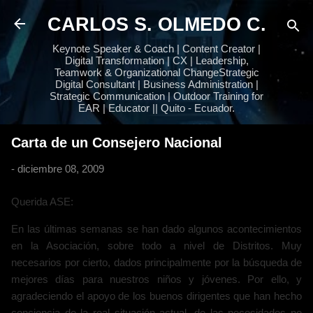
Ir al contenido principal
CARLOS S. OLMEDO C.
Keynote Speaker & Coach | Content Creator |
Digital Transformation | CX | Leadership,
Teamwork & Organizational ChangeStrategic
Digital Consultant | Business Administration |
Strategic Communication | Outdoor Training for
EAR | Educator || Quito - Ecuador.
Carta de un Consejero Nacional
-
diciembre 08, 2009
Querida ASE:
En las últimas semanas se han dado algunos acontecimientos
en la Asociación, sobre todo a nivel de Distritos. Muy
necesarios por cierto, dados principalmente por la búsqueda de
mejores días para nuestros niños y jóvenes. Por ello, y
agradeciendo el apoyo de los buenos dirigentes que han hecho
conciencia de la real situación actual, de las necesidades no