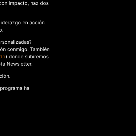
 con impacto, haz dos
liderazgo en acción.
o.
ersonalizadas?
ción conmigo. También
edo
) donde subiremos
ta Newsletter.
ción.
 programa ha