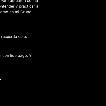
 Pero actuaron con lo
entender y practicar a
 como en mi Grupo
 recuerda esto:
n con liderazgo. Y
?