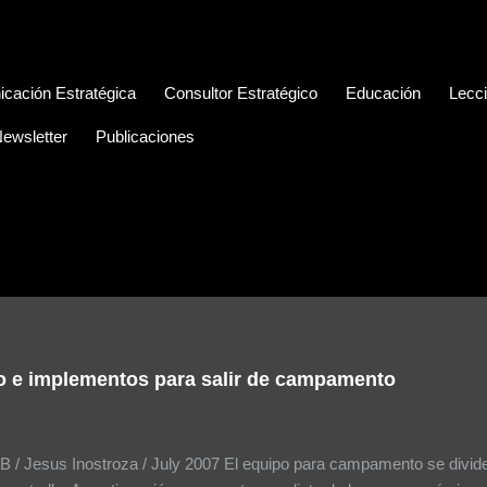
cación Estratégica
Consultor Estratégico
Educación
Lecc
ewsletter
Publicaciones
o e implementos para salir de campamento
 / Jesus Inostroza / July 2007 El equipo para campamento se divide 