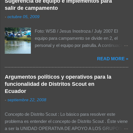
Sugerencia de equipo e implementos para
salir de campamento
t
a
-
octubre 05, 2009
r
Foto: WSB / Jesus Inostroza / July 2007 El
i
equipo para campamento se divide en 2, el
o
personal y el equipo por patrulla. A continuación
s
se muestra una lista de las cosas más
READ MORE »
importantes que se debería considerar dentro
del equipo personal para llevarlas a un
campamento: El equipo personal para
Argumentos políticos y operativos para la
campamentos: MOCHILA Sleeping o 2-3
funcionalidad de Distritos Scout en
cobijas Colchón inflable o aislante Plástico o
Ecuador
tapete Sweter o chamarra Poncho (mangas) o
-
septiembre 22, 2008
impermeable Gorra o sombrero Dentro de la
mochila, bolsas de plástico con: Ropa Uniforme
Concepto de Distrito Scout : Lo básico para resolver este
Extra con todos sus implementos 1 muda de
problema es entender el concepto de Distrito Scout . Éste viene
ropa por cada día de campamento, la misma
a ser la UNIDAD OPERATIVA DE APOYO A LOS GRUPOS
que incluya: Calcetines / Ropa interior Pijama o