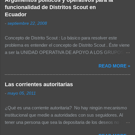
campamentos: MOCHILA Sleeping o 2-3
funcionalidad de Distritos Scout en
cobijas Colchón inflable o aislante Plástico o
Ecuador
tapete Sweter o chamarra Poncho (mangas) o
-
septiembre 22, 2008
impermeable Gorra o sombrero Dentro de la
mochila, bolsas de plástico con: Ropa Uniforme
Concepto de Distrito Scout : Lo básico para resolver este
Extra con todos sus implementos 1 muda de
problema es entender el concepto de Distrito Scout . Éste viene
ropa por cada día de campamento, la misma
a ser la UNIDAD OPERATIVA DE APOYO A LOS GRUPOS
que incluya: Calcetines / Ropa interior Pijama o
SCOUT . Esta definición tiene varios efectos, por ejemplo: La
ropa cómoda para dormir Calentador / shorts
READ MORE »
realización de eventos distritales deben darse para solventar
Pañuelo Traje de baño Utensilios Cuchillo
las necesidades que tiene un Grupo Scout . El distrito debe
Cuchara Tenedor Plato Taza Tazón Equipo de
proveer de temas operativos ya que se encuentra más cerca al
higiene personal Jabón en jabonera Toallita
Las corrientes autoritarias
Grupo Scout . El tener más de un nivel intermedio sería un
Cepillo de dientes y pasta dental Peine o Cepillo
-
mayo 05, 2011
error, puesto que el tener dos niveles intermedios (Distritos y
Espejo de Metal Toalla Jabón lava ropa Papel
zonas entre la Nacional y el Grupo) generaría muchos más
Sanitario, en bolsa de plástico Costurero Agujas
¿Qué es una corriente autoritaria? No hay ningún mecanismo
cargos lo cual no tiene sentido en una Asociación tan pequeña
Hilo Botones Seguros Agujetas Extras Rel...
institucional que medie a autoridades con sus seguidores. Al
como la nuestra. Por ello se recomienda el tener únicamente 3
tener una persona que sea la depositaria de los deseos no
niveles (Nacional -> Distrito -> Grupo). En una Asamblea no se
concretos con figuración de cambios se forma un movimiento
tiene necesidad de contar con 4 niveles. Si tuviéramos 50.000