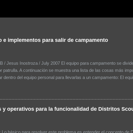
o e implementos para salir de campamento
 / Jesus Inostroza / July 2007 El equipo para campamento se divide 
r patrulla. A continuación se muestra una lista de las cosas más imp
r dentro del equipo personal para llevarlas a un campamento: El equ
os: MOCHILA Sleeping o 2-3 cobijas Colchón inflable o aislante Plá
 Poncho (mangas) o impermeable Gorra o sombrero Dentro de la moch
a Uniforme Extra con todos sus implementos 1 muda de ropa por ca
 incluya: Calcetines / Ropa interior Pijama o ropa cómoda para dorm
 y operativos para la funcionalidad de Distritos Sc
raje de baño Utensilios Cuchillo Cuchara Tenedor Plato Taza Tazón 
jabonera Toallita Cepillo de dientes y pasta dental Peine o Cepillo E
 Papel Sanitario, en bolsa de plástico Costurero Agujas Hilo Botone
: Lo básico para resolver este problema es entender el concepto de Di