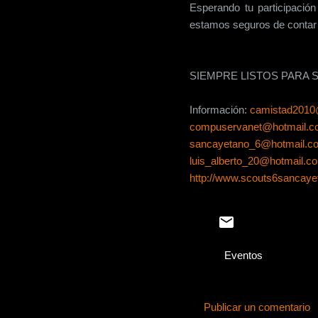
Esperando tu participació
estamos seguros de contar 
SIEMPRE LISTOS PARA 
Información:
camistad201
compuservanet@hotmail.
sancayetano_6@hotmail.c
luis_alberto_20@hotmail.c
http://www.scouts6sancaye
Eventos
Publicar un comentario