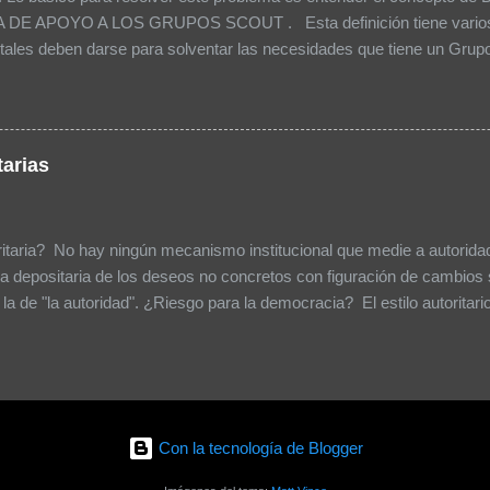
DE APOYO A LOS GRUPOS SCOUT . Esta definición tiene varios 
itales deben darse para solventar las necesidades que tiene un Grupo 
s ya que se encuentra más cerca al Grupo Scout . El tener más de u
dos niveles intermedios (Distritos y zonas entre la Nacional y el Gru
tido en una Asociación tan pequeña como la nuestra. Por ello se rec
nal -> Distrito -> Grupo). En una Asamblea no se tiene necesidad de
tarias
como en Guías y Scouts de Chile, el Distrito necesitaría apoyar a c
ritaria? No hay ningún mecanismo institucional que medie a autorida
la depositaria de los deseos no concretos con figuración de cambio
a de "la autoridad". ¿Riesgo para la democracia? El estilo autoritari
intos. Cualquier opinión contraria se convierte en mentira. La fuente de
s decir sin gobernanza y poca representatividad y participación gene
n régimen que cree en ciertos principios de la democracia, como las e
toral, "la autoridad" se asume como la representación única de "lo de
iones a personas que no coinciden con su verdad y forma de pensa
Con la tecnología de Blogger