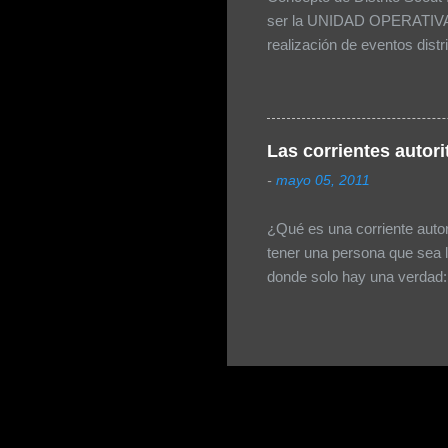
Rel...
ser la UNIDAD OPERATIVA 
realización de eventos distr
proveer de temas operativo
error, puesto que el tener 
cargos lo cual no tiene sen
únicamente 3 niveles (Nacio
Las corrientes autori
tuviéramos 50.000 miembros 
-
mayo 05, 2011
¿Qué es una corriente auto
tener una persona que sea 
donde solo hay una verdad: l
irrespetar los criterios dist
votaciones por reducción, e
lo tanto, se convierte en u
eso, después del hecho elec
se ha desbordado con agres