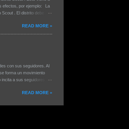
efectos, por ejemplo: La
Scout . El distrito debe
n nivel intermedio sería un
READ MORE »
po) generaría muchos más
omienda el tener
 contar con 4 niveles. Si
erca de 37.00...
des con sus seguidores. Al
s se forma un movimiento
o incita a sus seguidores a
 legitimidad son las
READ MORE »
rado a conveniencia, y por
lecciones fraccionadas. Por
cidido". ¿El autoritarismo
r? Se ha acentuado...