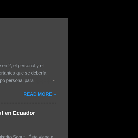
en 2, el personal y el
ortantes que se debería
ipo personal para
stico o tapete Sweter o
READ MORE »
ila, bolsas de plástico
da día de campamento, la
ir Calentador / shorts
out en Ecuador
Equipo de higiene personal
spejo de Metal Toalla Jabón
s Seguros Agujetas Extras
strito Scout . Éste viene a