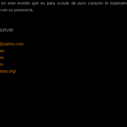
n en este evento que es para scouts de puro corazón te esperam
con su presencia.
SERVIR
0@yahoo.com
com
om
om
tano.org/