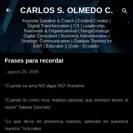
Ir al contenido principal
CARLOS S. OLMEDO C.
Keynote Speaker & Coach | Content Creator |
Digital Transformation | CX | Leadership,
Teamwork & Organizational ChangeStrategic
Digital Consultant | Business Administration |
Strategic Communication | Outdoor Training for
EAR | Educator || Quito - Ecuador.
Frases para recordar
-
agosto 25, 2009
“Cuando se ama NO digas NO” Anónimo
“Cuando te crees muy maduro piensas que siempre tienes la
razón” Tatiana Sánchez
"Lo que dices en presencia nuestra, piénsalo en ausencia
nuestra." Isócrates