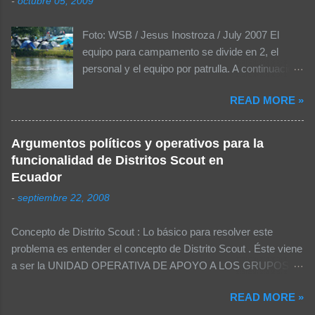
a
-
octubre 05, 2009
r
Foto: WSB / Jesus Inostroza / July 2007 El
i
equipo para campamento se divide en 2, el
o
personal y el equipo por patrulla. A continuación
s
se muestra una lista de las cosas más
READ MORE »
importantes que se debería considerar dentro
del equipo personal para llevarlas a un
campamento: El equipo personal para
Argumentos políticos y operativos para la
campamentos: MOCHILA Sleeping o 2-3
funcionalidad de Distritos Scout en
cobijas Colchón inflable o aislante Plástico o
Ecuador
tapete Sweter o chamarra Poncho (mangas) o
-
septiembre 22, 2008
impermeable Gorra o sombrero Dentro de la
mochila, bolsas de plástico con: Ropa Uniforme
Concepto de Distrito Scout : Lo básico para resolver este
Extra con todos sus implementos 1 muda de
problema es entender el concepto de Distrito Scout . Éste viene
ropa por cada día de campamento, la misma
a ser la UNIDAD OPERATIVA DE APOYO A LOS GRUPOS
que incluya: Calcetines / Ropa interior Pijama o
SCOUT . Esta definición tiene varios efectos, por ejemplo: La
ropa cómoda para dormir Calentador / shorts
READ MORE »
realización de eventos distritales deben darse para solventar
Pañuelo Traje de baño Utensilios Cuchillo