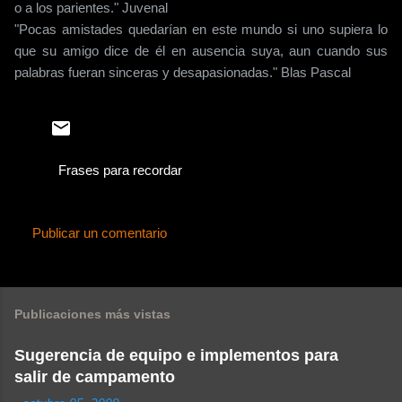
o a los parientes." Juvenal
"Pocas amistades quedarían en este mundo si uno supiera lo
que su amigo dice de él en ausencia suya, aun cuando sus
palabras fueran sinceras y desapasionadas." Blas Pascal
Frases para recordar
Publicar un comentario
C
o
m
Publicaciones más vistas
e
n
Sugerencia de equipo e implementos para
salir de campamento
t