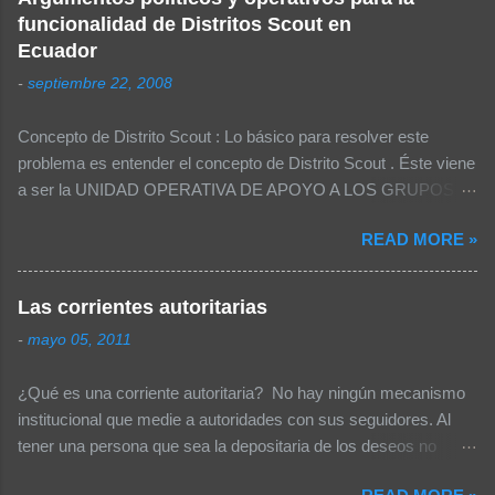
campamentos: MOCHILA Sleeping o 2-3
funcionalidad de Distritos Scout en
cobijas Colchón inflable o aislante Plástico o
Ecuador
tapete Sweter o chamarra Poncho (mangas) o
-
septiembre 22, 2008
impermeable Gorra o sombrero Dentro de la
mochila, bolsas de plástico con: Ropa Uniforme
Concepto de Distrito Scout : Lo básico para resolver este
Extra con todos sus implementos 1 muda de
problema es entender el concepto de Distrito Scout . Éste viene
ropa por cada día de campamento, la misma
a ser la UNIDAD OPERATIVA DE APOYO A LOS GRUPOS
que incluya: Calcetines / Ropa interior Pijama o
SCOUT . Esta definición tiene varios efectos, por ejemplo: La
ropa cómoda para dormir Calentador / shorts
READ MORE »
realización de eventos distritales deben darse para solventar
Pañuelo Traje de baño Utensilios Cuchillo
las necesidades que tiene un Grupo Scout . El distrito debe
Cuchara Tenedor Plato Taza Tazón Equipo de
proveer de temas operativos ya que se encuentra más cerca al
higiene personal Jabón en jabonera Toallita
Las corrientes autoritarias
Grupo Scout . El tener más de un nivel intermedio sería un
Cepillo de dientes y pasta dental Peine o Cepillo
-
mayo 05, 2011
error, puesto que el tener dos niveles intermedios (Distritos y
Espejo de Metal Toalla Jabón lava ropa Papel
zonas entre la Nacional y el Grupo) generaría muchos más
Sanitario, en bolsa de plástico Costurero Agujas
¿Qué es una corriente autoritaria? No hay ningún mecanismo
cargos lo cual no tiene sentido en una Asociación tan pequeña
Hilo Botones Seguros Agujetas Extras Rel...
institucional que medie a autoridades con sus seguidores. Al
como la nuestra. Por ello se recomienda el tener únicamente 3
tener una persona que sea la depositaria de los deseos no
niveles (Nacional -> Distrito -> Grupo). En una Asamblea no se
concretos con figuración de cambios se forma un movimiento
tiene necesidad de contar con 4 niveles. Si tuviéramos 50.000