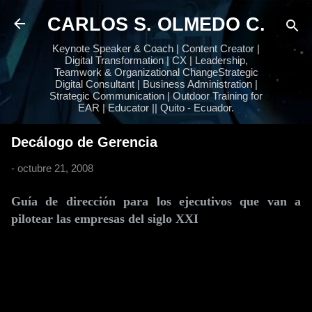
Ir al contenido principal
CARLOS S. OLMEDO C.
Keynote Speaker & Coach | Content Creator |
Digital Transformation | CX | Leadership,
Teamwork & Organizational ChangeStrategic
Digital Consultant | Business Administration |
Strategic Communication | Outdoor Training for
EAR | Educator || Quito - Ecuador.
Decálogo de Gerencia
-
octubre 21, 2008
Guía de dirección para los ejecutivos que van a
pilotear las empresas del siglo XXI
I
"El éxito es la habilidad de ir de fracaso en fracaso sin perder el
entusiasmo": Winston Churchill, ex primer ministro británico