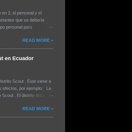
en 2, el personal y el
ortantes que se debería
ipo personal para
stico o tapete Sweter o
READ MORE »
ila, bolsas de plástico
da día de campamento, la
ir Calentador / shorts
out en Ecuador
Equipo de higiene personal
spejo de Metal Toalla Jabón
s Seguros Agujetas Extras
strito Scout . Éste viene a
efectos, por ejemplo: La
Scout . El distrito debe
n nivel intermedio sería un
READ MORE »
po) generaría muchos más
omienda el tener
 contar con 4 niveles. Si
erca de 37.00...