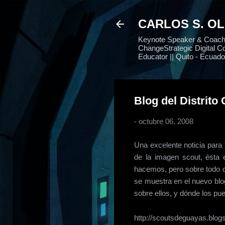
CARLOS S. O
Keynote Speaker & Coach |
ChangeStrategic Digital Co
Educator || Quito - Ecuado
Blog del Distrito
-
octubre 06, 2008
Una excelente noticia par
de la imagen
scout
, ésta
hacemos, pero sobre todo
se muestra en el nuevo blog
sobre ellos, y dónde los p
http://scoutsdeguayas.blog