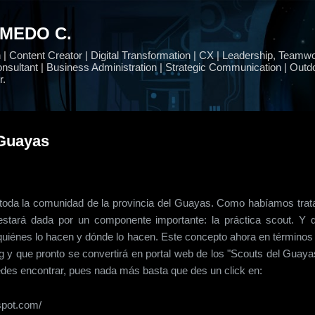
Ir al contenido principal
LMEDO C.
 Content Creator | Digital Transformation | CX | Leadership, Teamwo
nsultant | Business Administration | Strategic Communication | Outdo
r.
 Guayas
a toda la comunidad de la provincia del Guayas. Como habíamos tra
 estará dada por un componente importante: la práctica
scout
. Y 
quiénes
lo hacen y dónde lo hacen. Este concepto ahora en término
 y que pronto se convertirá en portal
web
de los "
Scouts
del Guayas
uedes encontrar, pues nada más basta que des un
click
en:
spot.com/