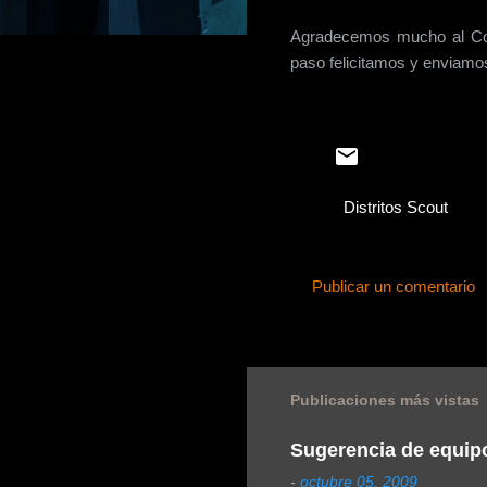
Agradecemos mucho al Com
paso felicitamos y enviamos
Distritos Scout
Publicar un comentario
C
o
m
Publicaciones más vistas
e
n
Sugerencia de equip
t
-
octubre 05, 2009