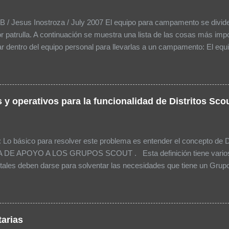
 / Jesus Inostroza / July 2007 El equipo para campamento se divide 
r patrulla. A continuación se muestra una lista de las cosas más imp
r dentro del equipo personal para llevarlas a un campamento: El equ
os: MOCHILA Sleeping o 2-3 cobijas Colchón inflable o aislante Plá
 Poncho (mangas) o impermeable Gorra o sombrero Dentro de la moch
a Uniforme Extra con todos sus implementos 1 muda de ropa por ca
 incluya: Calcetines / Ropa interior Pijama o ropa cómoda para dorm
 y operativos para la funcionalidad de Distritos Sc
raje de baño Utensilios Cuchillo Cuchara Tenedor Plato Taza Tazón 
jabonera Toallita Cepillo de dientes y pasta dental Peine o Cepillo E
 Papel Sanitario, en bolsa de plástico Costurero Agujas Hilo Botone
: Lo básico para resolver este problema es entender el concepto de Di
DE APOYO A LOS GRUPOS SCOUT . Esta definición tiene varios 
itales deben darse para solventar las necesidades que tiene un Grupo 
s ya que se encuentra más cerca al Grupo Scout . El tener más de u
dos niveles intermedios (Distritos y zonas entre la Nacional y el Gru
tido en una Asociación tan pequeña como la nuestra. Por ello se rec
nal -> Distrito -> Grupo). En una Asamblea no se tiene necesidad de
tarias
como en Guías y Scouts de Chile, el Distrito necesitaría apoyar a c